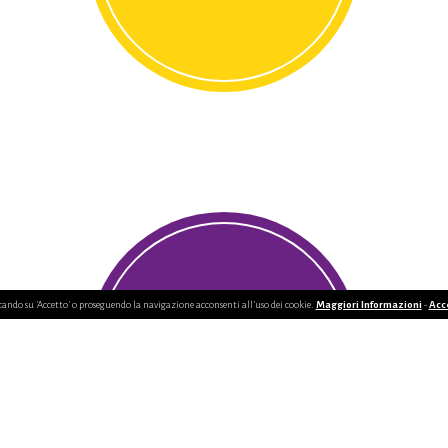
cando su 'Accetto' o proseguendo la navigazione acconsenti all’uso dei cookie.
Maggiori Informazioni
-
Acc
BISTROT