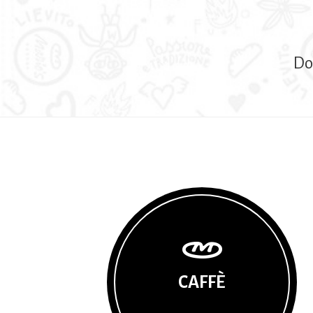
Dom
CAFFÈ